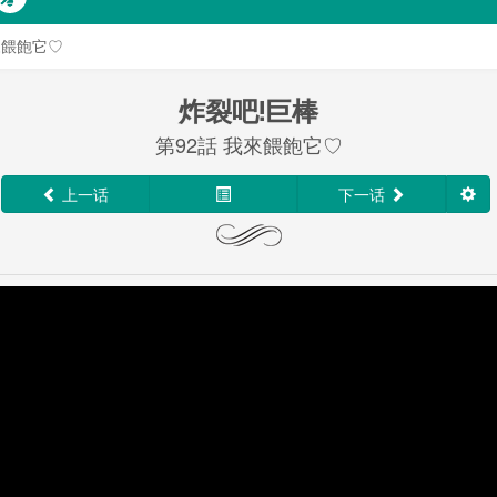
來餵飽它♡
炸裂吧!巨棒
第92話 我來餵飽它♡
上一话
下一话