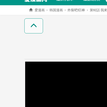
爱漫画
韩国漫画
炸裂吧!巨棒
第92話 我