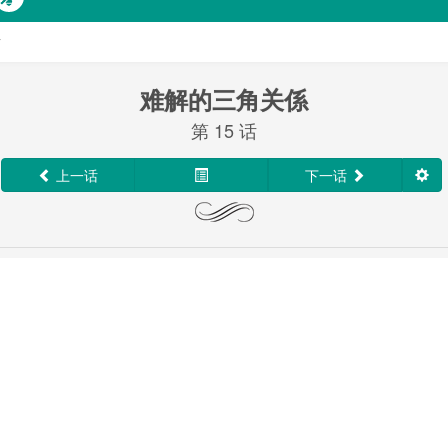
话
难解的三角关係
第 15 话
上一话
下一话